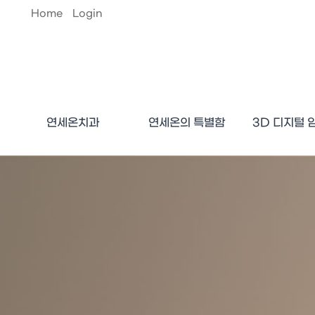
Home
Login
연세온치과
연세온의 특별함
3D 디지털 
둘러보기 / 진료안내
의료진 소개
오시는 길
연세온의 가치
전문 의료진
치료장비
디지털가이드 
플라즈마 임