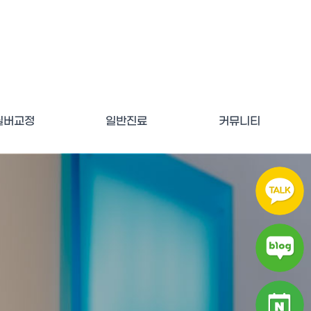
실버교정
일반진료
커뮤니티
부 실버교정
턱관절 질환치료
예방치의학
보존치료
치주치료
김경희원장 칼럼
공지사항