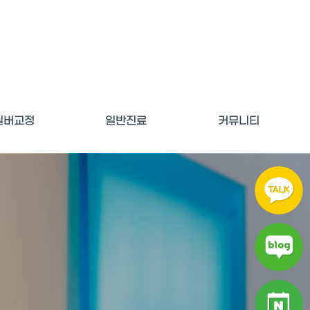
실버교정
일반진료
커뮤니티
부 실버교정
턱관절 질환치료
예방치의학
보존치료
치주치료
김경희원장 칼럼
공지사항