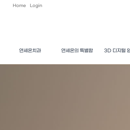
Home
Login
연세온치과
연세온의 특별함
3D 디지털 
둘러보기 / 진료안내
의료진 소개
오시는 길
연세온의 가치
전문 의료진
치료장비
디지털가이드 
플라즈마 임